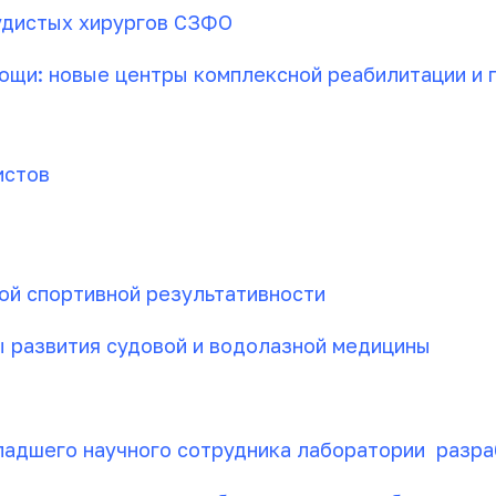
удистых хирургов СЗФО
щи: новые центры комплексной реабилитации и п
истов
ой спортивной результативности
 развития судовой и водолазной медицины
адшего научного сотрудника лаборатории разраб