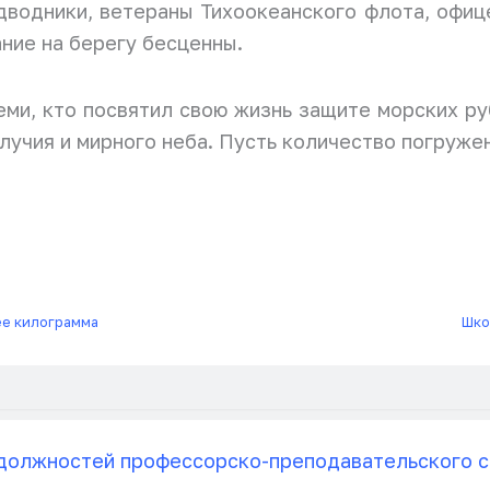
водники, ветераны Тихоокеанского флота, офице
ние на берегу бесценны.
еми, кто посвятил свою жизнь защите морских р
лучия и мирного неба. Пусть количество погруже
ее килограмма
Шко
должностей профессорско-преподавательского с