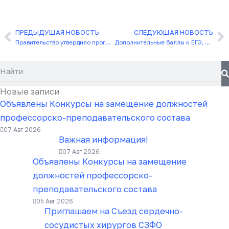
ПРЕДЫДУЩАЯ НОВОСТЬ
СЛЕДУЮЩАЯ НОВОСТЬ
Назад
С
Правительство утвердило программу бесплатной медпомощи до 2027 года
Дополнительные баллы к ЕГЭ, выходные, скидки на посещение учреждений культуры и многое другое теперь смогут получить доноры
Поиск
Новые записи
Объявлены Конкурсы на замещение должностей
профессорско-преподавательского состава
07 Авг 2026
Важная информация!
07 Авг 2026
Объявлены Конкурсы на замещение
должностей профессорско-
преподавательского состава
05 Авг 2026
Приглашаем на Съезд сердечно-
сосудистых хирургов СЗФО