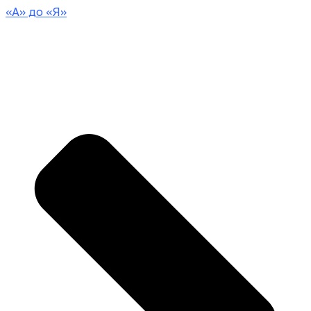
«А» до «Я»