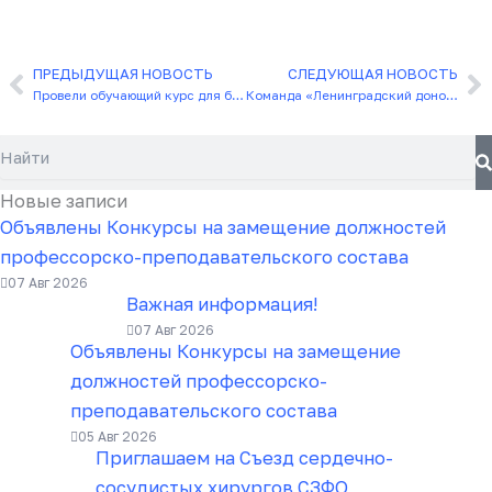
ПРЕДЫДУЩАЯ НОВОСТЬ
СЛЕДУЮЩАЯ НОВОСТЬ
Назад
С
Провели обучающий курс для бариатрических хирургов
Команда «Ленинградский донор» приняла участие в забеге «Бегом с дневником»
Поиск
Новые записи
Объявлены Конкурсы на замещение должностей
профессорско-преподавательского состава
07 Авг 2026
Важная информация!
07 Авг 2026
Объявлены Конкурсы на замещение
должностей профессорско-
преподавательского состава
05 Авг 2026
Приглашаем на Съезд сердечно-
сосудистых хирургов СЗФО