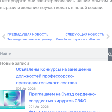
Петербурга: они заинтересовались нашим опытом и
выразили желание поучаствовать в новой сессии.
ПРЕДЫДУЩАЯ НОВОСТЬ
СЛЕДУЮЩАЯ НОВОСТЬ
Назад
С
Телемедицинские консультации повышают доступность медицинской помощи
Онлайн мастер-класс «Как не выгорать на работе?»
Поиск
Новые записи
Объявлены Конкурсы на замещение
должностей профессорско-
преподавательского состава
05 Авг 2026
Приглашаем на Съезд сердечно-
сосудистых хирургов СЗФО
04 Авг 2026