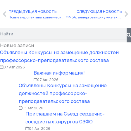
ПРЕДЫДУЩАЯ НОВОСТЬ
СЛЕДУЮЩАЯ НОВОСТЬ
Назад
С
Новые перспективы клинической онкологии: препарат «Ракурс 223Ra», разработанный ФМБА России, внедрен в медицинскую практику
ФМБА: аллерговакцину уже активно вводят пациентам
Поиск
Новые записи
Объявлены Конкурсы на замещение должностей
профессорско-преподавательского состава
07 Авг 2026
Важная информация!
07 Авг 2026
Объявлены Конкурсы на замещение
должностей профессорско-
преподавательского состава
05 Авг 2026
Приглашаем на Съезд сердечно-
сосудистых хирургов СЗФО
04 Авг 2026