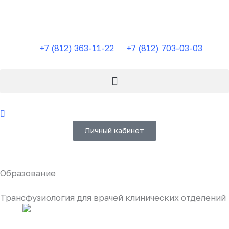
Перейти
к
содержимому
+7 (812) 363-11-22
+7 (812) 703-03-03
Личный кабинет
Образование
Трансфузиология для врачей клинических отделений
→
Образование
→
Актуальные вопросы оказания медицинской помощи