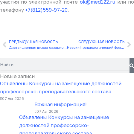
участия по электронной почте
ok@med122.ru
или п
телефону
+7(812)559-97-20
.
ПРЕДЫДУЩАЯ НОВОСТЬ
СЛЕДУЮЩАЯ НОВОСТЬ
Назад
С
Дистанционная школа сахарного диабета
Невский радиологический форум 2025
Поиск
Новые записи
Объявлены Конкурсы на замещение должностей
профессорско-преподавательского состава
07 Авг 2026
Важная информация!
07 Авг 2026
Объявлены Конкурсы на замещение
должностей профессорско-
преподавательского состава