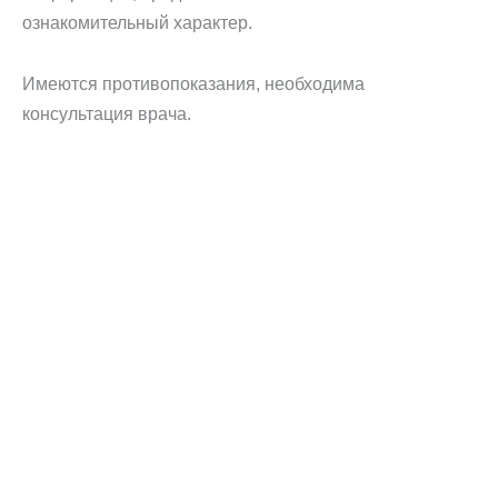
ознакомительный характер.
Имеются противопоказания, необходима
консультация врача.
Обратный звонок
Оставьте заявку на обратный звонок —
и наш диспетчер свяжется с вами:
с понедельника по пятницу: 8:00–20:00;
в субботу: 9:00–17:00;
воскресенье — выходной день.
Будьте на связи: звонок поступит с номера 8 (812)