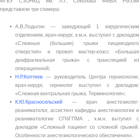
ФГБУ СЗОНКЦ им. Л.Г. Соколова ФМБА России
представили три спикера:
А.В.Лодыгин — заведующий 1 хирургическим
отделением, врач-хирург, к.м.н. выступил с докладом
«Сложные (большие) грыжи пищеводного
отверстия» и провел мастер-класс «Большая
диафрагмальная грыжа» с трансляцией из
операционной;
Н.Р.Коптеев
— руководитель Центра герниологии,
врач-хирург, герниолог выступил с докладом:
«Сложная вентральная грыжа. Терминология»;
К.Ю.Красносельский
— врач анестезиолог-
реаниматолог, ассистент кафедры анестезиологии и
реаниматологии СПбГПМА , к.м.н. вытупил с
докладом «Сложный пациент со сложной грыжей.
Особенности анестезиологического обеспечения».