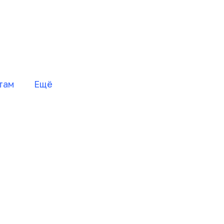
там
Ещё