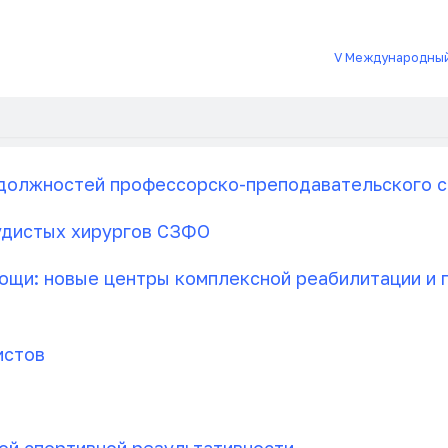
V Международный
должностей профессорско-преподавательского с
удистых хирургов СЗФО
щи: новые центры комплексной реабилитации и п
истов