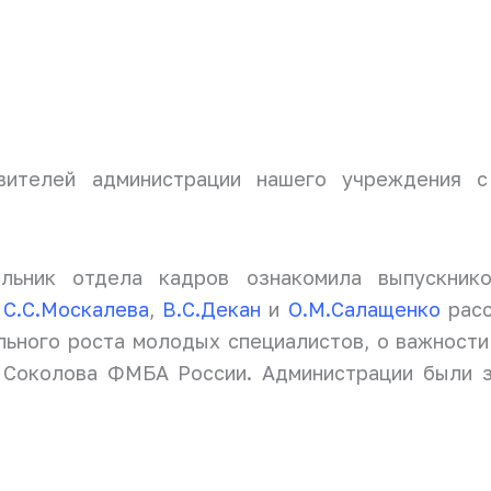
вителей администрации нашего учреждения с 
альник отдела кадров ознакомила выпускник
а
С.С.Москалева
,
В.С.Декан
и
О.М.Салащенко
расс
ьного роста молодых специалистов, о важности 
 Соколова ФМБА России. Администрации были з