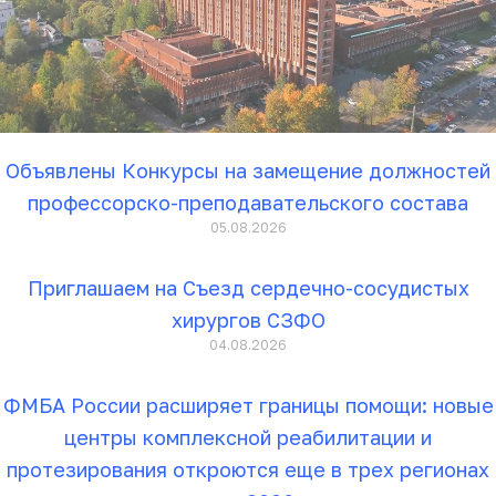
Объявлены Конкурсы на замещение должностей
профессорско-преподавательского состава
05.08.2026
Приглашаем на Съезд сердечно-сосудистых
хирургов СЗФО
04.08.2026
ФМБА России расширяет границы помощи: новые
центры комплексной реабилитации и
протезирования откроются еще в трех регионах