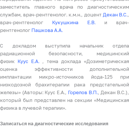
заместитель главного врача по диагностическим
службам, врач-рентгенолог. к.м.н., доцент
Декан В.С.
врач-рентгенолог
Кукушкина Е.В.
и врач-
рентгенолог
Пашкова А.А.
С докладом выступила начальник отдела
радиационной безопасности, медицинский
физик
Куус Е.А.
, тема доклада «Дозиметрическая
оценка эффективности дополнительной
имплантации микро-источников йода-125 при
низкодозной брахитерапии рака предстательной
железы» (Авторы: Куус Е.А.,
Горелов В.П.
, Декан В.С.)
который был представлен на секции «Медицинская
физика в лучевой терапии».
Записаться на диагностические исследования